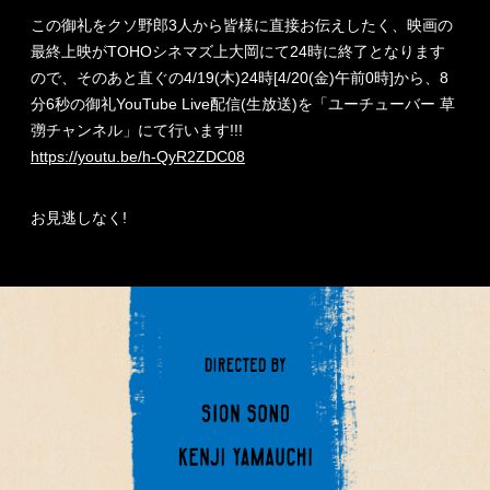
この御礼をクソ野郎3人から皆様に直接お伝えしたく、映画の
最終上映がTOHOシネマズ上大岡にて24時に終了となります
ので、そのあと直ぐの4/19(木)24時[4/20(金)午前0時]から、8
分6秒の御礼YouTube Live配信(生放送)を「ユーチューバー 草
彅チャンネル」にて行います!!!
https://youtu.be/h-QyR2ZDC08
お見逃しなく!